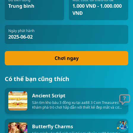
Trung bình
1.000 VNĐ - 1.000.000
VNĐ
Ngày phát hành
2025-06-02
Chơi ngay
Có thể bạn cũng thích
Ancient Script
Săn tìm kho báu 3 đồng xu tại aa88 3 Coin Treasures!
Khám phá trò chơi hấp dẫn với thiết kế đẹp mắt và cơ
hội thắng lớn chỉ có tại aa88 com bet.
Butterfly Charms