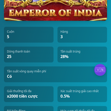
Cuộn
Hàng
5
3
Dòng thanh toán
Tần suất trúng
25
28%
🇻🇳
Tần suất vòng quay miễn phí
Có
Giải thưởng tối đa
Xác suất trúng giải cao nhất
x2000 tiền cược
0.5%
Độ biến động
Mức cược tối thiểu-tối đa